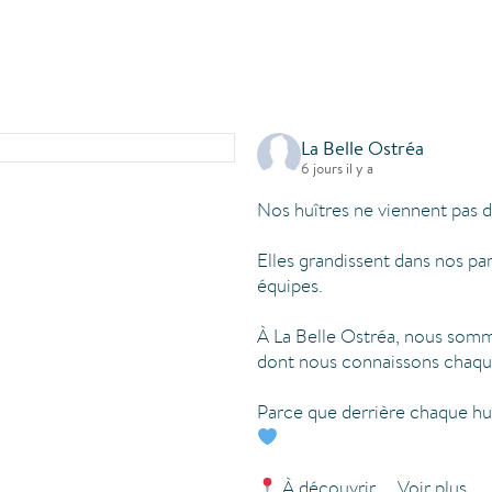
La Belle Ostréa
6 jours il y a
Nos huîtres ne viennent pas d
Elles grandissent dans nos pa
équipes.
À La Belle Ostréa, nous somme
dont nous connaissons chaque 
Parce que derrière chaque huît
À découvrir
...
Voir plus