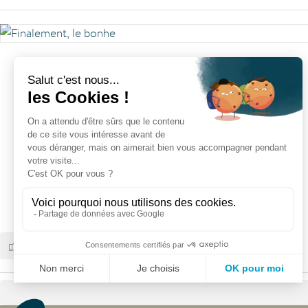
21
5
0