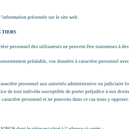
l’information présentée sur le site web.
S TIERS
ctère personnel des utilisateurs ne peuvent être transmises à des 
onsentement préalable, vos données à caractère personnel avec d
actère personnel aux autorités administrative ou judiciaire lor
stice de tout individu susceptible de porter préjudice à nos droit
à caractère personnel et ne pouvons dans ce cas nous y opposer.
IONOS dont le siège est situé à l’adresse ci-après :