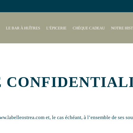
LE BAR À HUÎTRES
L’ÉPICERIE
CHÈQUE CADEAU
NOTRE HIST
E CONFIDENTIAL
www.labelleostrea.com et, le cas échéant, à l’ensemble de ses so