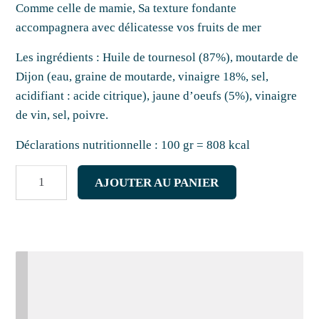
Comme celle de mamie, Sa texture fondante
accompagnera avec délicatesse vos fruits de mer
Les ingrédients :
Huile de tournesol (87%), moutarde de
Dijon (eau, graine de moutarde, vinaigre 18%, sel,
acidifiant : acide citrique), jaune d’oeufs (5%), vinaigre
de vin, sel, poivre.
Déclarations nutritionnelle :
100 gr = 808 kcal
quantité
AJOUTER AU PANIER
de
Mayonnaise
Morin