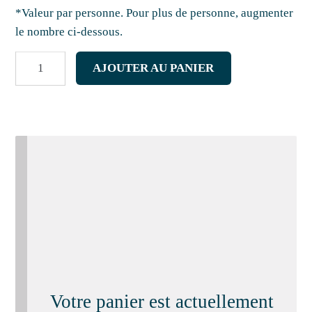
*Valeur par personne.
Pour plus de personne, augmenter
le nombre ci-dessous.
quantité
AJOUTER AU PANIER
de
Plateau
"OSTREA"
Votre panier est actuellement