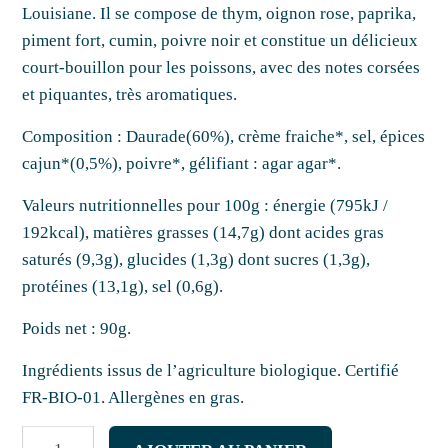
Louisiane. Il se compose de thym, oignon rose, paprika,
piment fort, cumin, poivre noir et constitue un délicieux
court-bouillon pour les poissons, avec des notes corsées
et piquantes, très aromatiques.
Composition :
Daurade(60%), crème fraiche*, sel, épices
cajun
*
(0,5%), poivre*, gélifiant : agar agar*.
Valeurs nutritionnelles pour 100g :
énergie (795kJ /
192kcal), matières grasses (14,7g) dont acides gras
saturés (9,3g), glucides (1,3g) dont sucres (1,3g),
protéines (13,1g), sel (0,6g).
Poids net :
90g.
Ingrédients issus de l’agriculture biologique. Certifié
FR-BIO-01. Allergènes en gras.
quantité