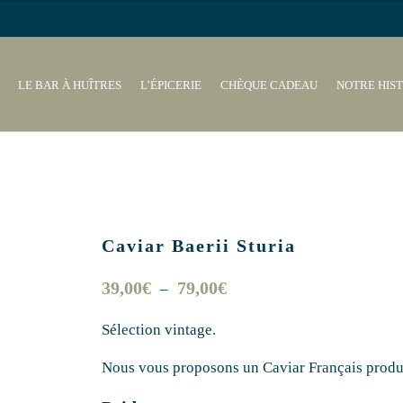
LE BAR À HUÎTRES
L’ÉPICERIE
CHÈQUE CADEAU
NOTRE HIST
Caviar Baerii Sturia
Plage
39,00
€
79,00
€
–
de
Sélection vintage.
prix :
39,00€
Nous vous proposons un Caviar Français produit 
à
79,00€